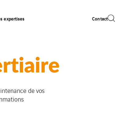
s expertises
Contact
ertiaire
aintenance de vos
ommations